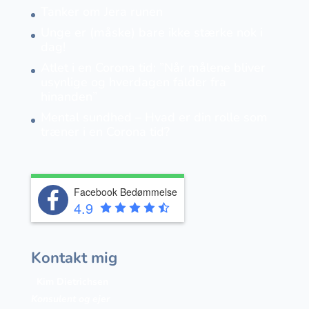
Tanker om Jera runen
Unge er (måske) bare ikke stærke nok i
dag!
Atlet i en Corona tid: ”Når målene bliver
usynlige og hverdagen falder fra
hinanden”
Mental sundhed – Hvad er din rolle som
træner i en Corona tid?
Facebook Bedømmelse
4.9
Kontakt mig
Kim Dietrichsen
Konsulent og ejer