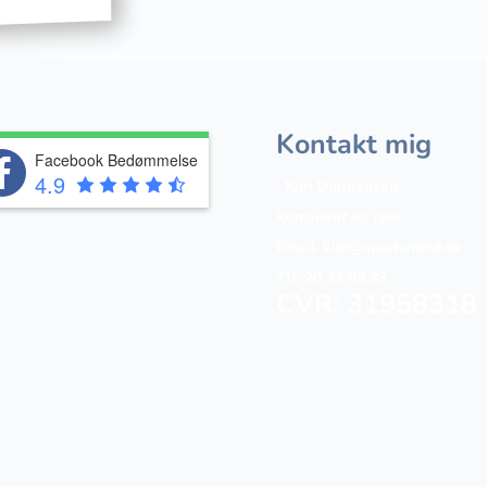
Kontakt mig
Facebook Bedømmelse
4.9
Kim Dietrichsen
Konsulent og ejer
Email:
kim@sportsmind.dk
Tlf: 20 43 86 33
CVR: 31958318