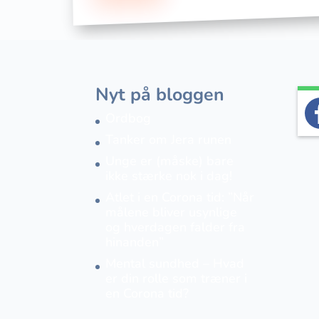
Nyt på bloggen
Ordbog
Tanker om Jera runen
Unge er (måske) bare
ikke stærke nok i dag!
Atlet i en Corona tid: ”Når
målene bliver usynlige
og hverdagen falder fra
hinanden”
Mental sundhed – Hvad
er din rolle som træner i
en Corona tid?