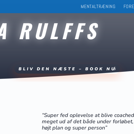
MENTALTRÆNING
FOR
A RULFFS
BLIV DEN NÆSTE – BOOK NU
“Super fed oplevelse at blive coached 
meget ud af det både under forløbet,
højt plan og super person”