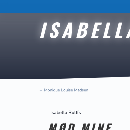
ISABELL
←
Monique Louise Madsen
Isabella Rulffs
MØD MINE