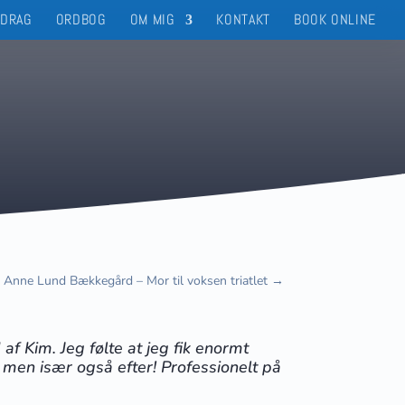
EDRAG
ORDBOG
OM MIG
KONTAKT
BOOK ONLINE
Anne Lund Bækkegård – Mor til voksen triatlet
→
af Kim. Jeg følte at jeg fik enormt
 men især også efter! Professionelt på