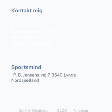
Kontakt mig
Kim Dietrichsen
Konsulent og ejer
Email:
kim@sportsmind.dk
Tlf: 20 43 86 33
CVR: 31958318
Sportsmind
P. D. Jensens vej 7 3540 Lynge
Nordsjælland
Om Kim Dietrichsen
BLOG
Foredrag