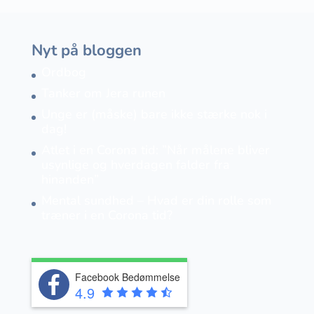
Nyt på bloggen
Ordbog
Tanker om Jera runen
Unge er (måske) bare ikke stærke nok i
dag!
Atlet i en Corona tid: ”Når målene bliver
usynlige og hverdagen falder fra
hinanden”
Mental sundhed – Hvad er din rolle som
træner i en Corona tid?
Facebook Bedømmelse
4.9