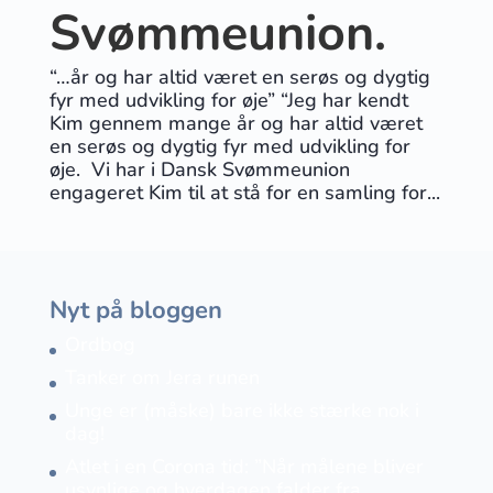
Svømmeunion.
“…år og har altid været en serøs og dygtig
fyr med udvikling for øje” “Jeg har kendt
Kim gennem mange år og har altid været
en serøs og dygtig fyr med udvikling for
øje. Vi har i Dansk Svømmeunion
engageret Kim til at stå for en samling for...
Nyt på bloggen
Ordbog
Tanker om Jera runen
Unge er (måske) bare ikke stærke nok i
dag!
Atlet i en Corona tid: ”Når målene bliver
usynlige og hverdagen falder fra