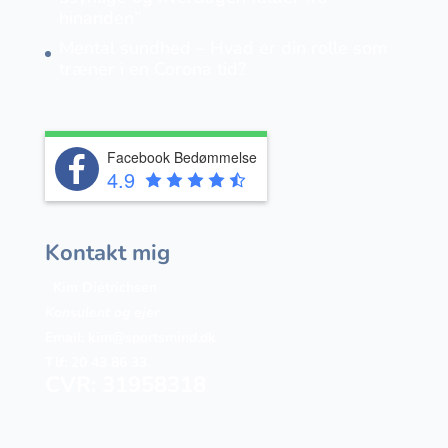
hinanden”
Mental sundhed – Hvad er din rolle som
træner i en Corona tid?
Facebook Bedømmelse
4.9
Kontakt mig
Kim Dietrichsen
Konsulent og ejer
Email:
kim@sportsmind.dk
Tlf: 20 43 86 33
CVR: 31958318