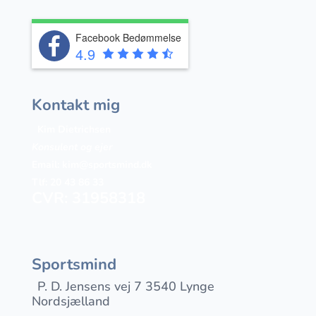
Facebook Bedømmelse
4.9
Kontakt mig
Kim Dietrichsen
Konsulent og ejer
Email:
kim@sportsmind.dk
Tlf: 20 43 86 33
CVR: 31958318
Sportsmind
P. D. Jensens vej 7 3540 Lynge
Nordsjælland