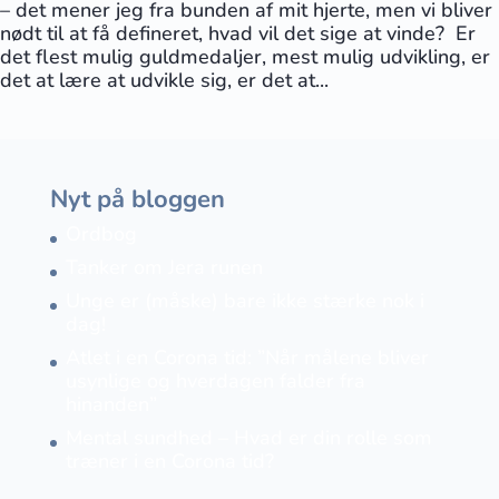
– det mener jeg fra bunden af mit hjerte, men vi bliver
nødt til at få defineret, hvad vil det sige at vinde? Er
det flest mulig guldmedaljer, mest mulig udvikling, er
det at lære at udvikle sig, er det at...
Nyt på bloggen
Ordbog
Tanker om Jera runen
Unge er (måske) bare ikke stærke nok i
dag!
Atlet i en Corona tid: ”Når målene bliver
usynlige og hverdagen falder fra
hinanden”
Mental sundhed – Hvad er din rolle som
træner i en Corona tid?