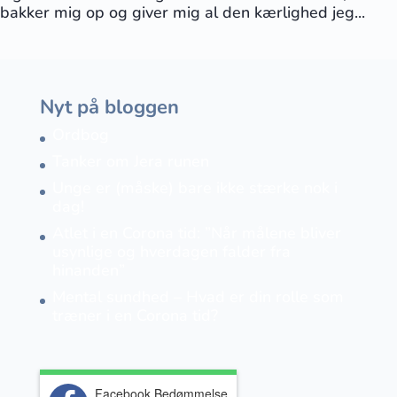
bakker mig op og giver mig al den kærlighed jeg...
Nyt på bloggen
Ordbog
Tanker om Jera runen
Unge er (måske) bare ikke stærke nok i
dag!
Atlet i en Corona tid: ”Når målene bliver
usynlige og hverdagen falder fra
hinanden”
Mental sundhed – Hvad er din rolle som
træner i en Corona tid?
Facebook Bedømmelse