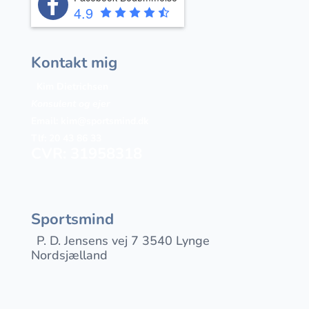
4.9
Kontakt mig
Kim Dietrichsen
Konsulent og ejer
Email:
kim@sportsmind.dk
Tlf: 20 43 86 33
CVR: 31958318
Sportsmind
P. D. Jensens vej 7 3540 Lynge
Nordsjælland