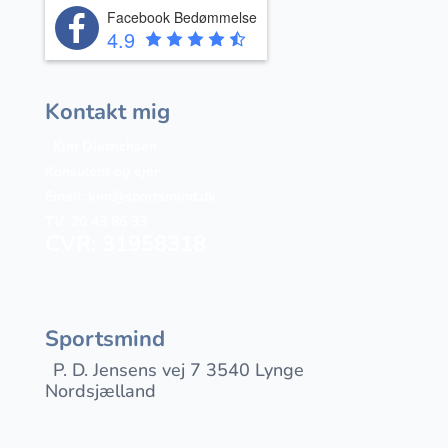
Facebook Bedømmelse
4.9
Kontakt mig
Kim Dietrichsen
Konsulent og ejer
Email:
kim@sportsmind.dk
Tlf: 20 43 86 33
CVR: 31958318
Sportsmind
P. D. Jensens vej 7 3540 Lynge
Nordsjælland