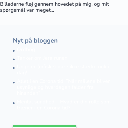
Billederne fløj gennem hovedet på mig, og mit
spørgsmål var meget...
Nyt på bloggen
Ordbog
Tanker om Jera runen
Unge er (måske) bare ikke stærke nok i
dag!
Atlet i en Corona tid: ”Når målene bliver
usynlige og hverdagen falder fra
hinanden”
Mental sundhed – Hvad er din rolle som
træner i en Corona tid?