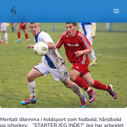
Mentalt dilemma i holdsport som fodbold, håndbold
og ishockey: ”STARTER JEG INDE?” Jeg har arbejdet