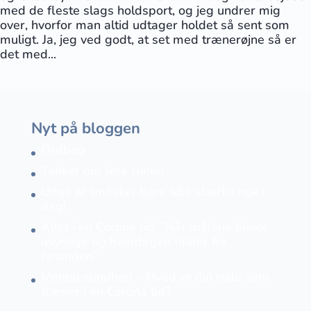
med de fleste slags holdsport, og jeg undrer mig
over, hvorfor man altid udtager holdet så sent som
muligt. Ja, jeg ved godt, at set med trænerøjne så er
det med...
Nyt på bloggen
Ordbog
Tanker om Jera runen
Unge er (måske) bare ikke stærke nok i
dag!
Atlet i en Corona tid: ”Når målene bliver
usynlige og hverdagen falder fra
hinanden”
Mental sundhed – Hvad er din rolle som
træner i en Corona tid?