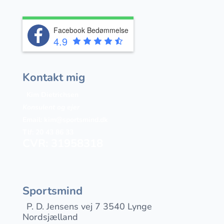
Facebook Bedømmelse
4.9
Kontakt mig
Kim Dietrichsen
Konsulent og ejer
Email:
kim@sportsmind.dk
Tlf: 20 43 86 33
CVR: 31958318
Sportsmind
P. D. Jensens vej 7 3540 Lynge
Nordsjælland