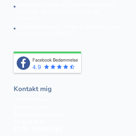
Atlet i en Corona tid: ”Når målene bliver
usynlige og hverdagen falder fra
hinanden”
Mental sundhed – Hvad er din rolle som
træner i en Corona tid?
Facebook Bedømmelse
4.9
Kontakt mig
Kim Dietrichsen
Konsulent og ejer
Email:
kim@sportsmind.dk
Tlf: 20 43 86 33
CVR: 31958318