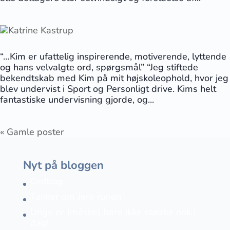
“…Kim er ufattelig inspirerende, motiverende, lyttende
og hans velvalgte ord, spørgsmål” “Jeg stiftede
bekendtskab med Kim på mit højskoleophold, hvor jeg
blev undervist i Sport og Personligt drive. Kims helt
fantastiske undervisning gjorde, og...
« Gamle poster
Nyt på bloggen
Ordbog
Tanker om Jera runen
Unge er (måske) bare ikke stærke nok i
dag!