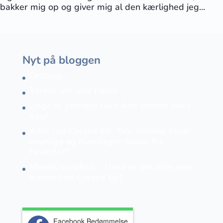
bakker mig op og giver mig al den kærlighed jeg...
Nyt på bloggen
Ordbog
Tanker om Jera runen
Unge er (måske) bare ikke stærke nok i
dag!
Atlet i en Corona tid: ”Når målene bliver
usynlige og hverdagen falder fra
hinanden”
Mental sundhed – Hvad er din rolle som
træner i en Corona tid?
Facebook Bedømmelse