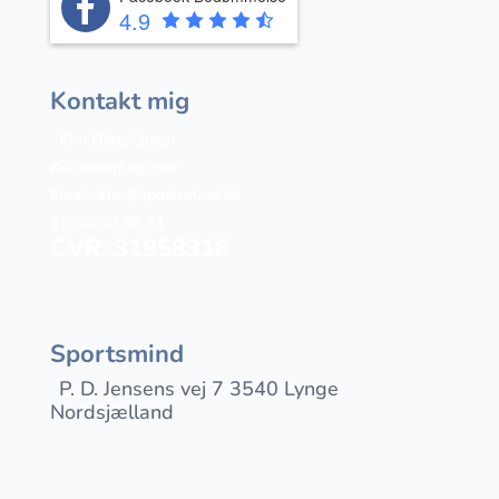
4.9
Kontakt mig
Kim Dietrichsen
Konsulent og ejer
Email:
kim@sportsmind.dk
Tlf: 20 43 86 33
CVR: 31958318
Sportsmind
P. D. Jensens vej 7 3540 Lynge
Nordsjælland