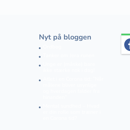
Nyt på bloggen
Ordbog
Tanker om Jera runen
Unge er (måske) bare
ikke stærke nok i dag!
Atlet i en Corona tid: ”Når
målene bliver usynlige
og hverdagen falder fra
hinanden”
Mental sundhed – Hvad
er din rolle som træner i
en Corona tid?