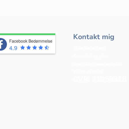
Kontakt mig
Facebook Bedømmelse
4.9
Kim Dietrichsen
Konsulent og ejer
Email:
kim@sportsmind.dk
Tlf: 20 43 86 33
CVR: 31958318