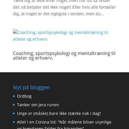
Tænk dig at lede efter noget, men når du så finder
det, så betyder det ikke noget! Eller hvis alle fortæller
dig, at noget er det vigtigste i verden, men du...
Coaching, sportspsykologi og mentaltræning til
atleter og erhverv.
Nyt på bloggen
Ordbog
Tanker om Jera runen
Unge er (måske) bare ikke stærke nok i dag!
Atlet i en Corona tid: ”Når målene bliver usynlige
og hverdagen falder fra hinanden”