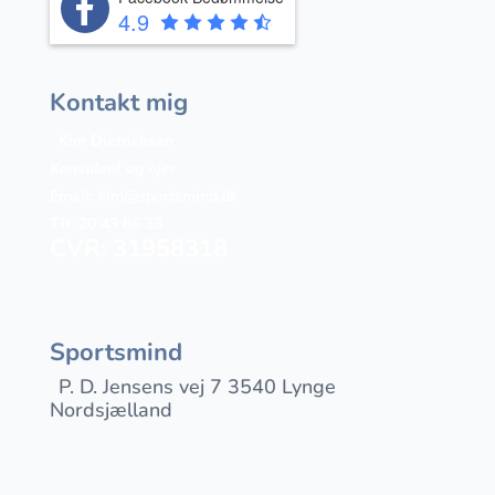
4.9
Kontakt mig
Kim Dietrichsen
Konsulent og ejer
Email:
kim@sportsmind.dk
Tlf: 20 43 86 33
CVR: 31958318
Sportsmind
P. D. Jensens vej 7 3540 Lynge
Nordsjælland