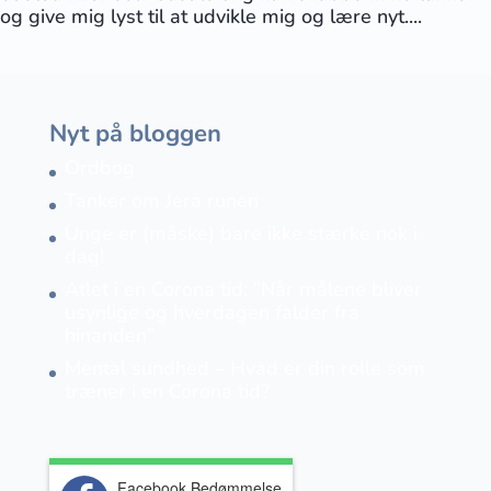
og give mig lyst til at udvikle mig og lære nyt....
Nyt på bloggen
Ordbog
Tanker om Jera runen
Unge er (måske) bare ikke stærke nok i
dag!
Atlet i en Corona tid: ”Når målene bliver
usynlige og hverdagen falder fra
hinanden”
Mental sundhed – Hvad er din rolle som
træner i en Corona tid?
Facebook Bedømmelse