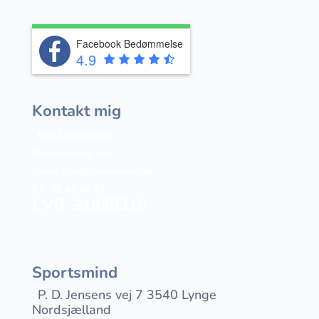
Facebook Bedømmelse
4.9
Kontakt mig
Kim Dietrichsen
Konsulent og ejer
Email:
kim@sportsmind.dk
Tlf: 20 43 86 33
CVR: 31958318
Sportsmind
P. D. Jensens vej 7 3540 Lynge
Nordsjælland