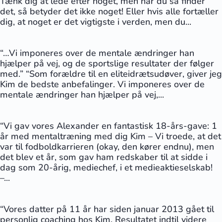
Tænk dig at lede efter noget, men når du så finder
det, så betyder det ikke noget! Eller hvis alle fortæller
dig, at noget er det vigtigste i verden, men du...
“…Vi imponeres over de mentale ændringer han
hjælper på vej, og de sportslige resultater der følger
med.” “Som forældre til en eliteidrætsudøver, giver jeg
Kim de bedste anbefalinger. Vi imponeres over de
mentale ændringer han hjælper på vej,...
“Vi gav vores Alexander en fantastisk 18-års-gave: 1
år med mentaltræning med dig Kim – Vi troede, at det
var til fodboldkarrieren (okay, den kører endnu), men
det blev et år, som gav ham redskaber til at sidde i
dag som 20-årig, mediechef, i et medieaktieselskab!
–...
“Vores datter på 11 år har siden januar 2013 gået til
personlig coaching hos Kim. Resultatet indtil videre