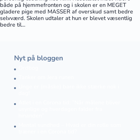
både på hjemmefronten og i skolen er en MEGET
gladere pige med MASSER af overskud samt bedre
selvværd. Skolen udtaler at hun er blevet væsentlig
bedre til...
Nyt på bloggen
Ordbog
Tanker om Jera runen
Unge er (måske) bare ikke stærke nok i
dag!
Atlet i en Corona tid: ”Når målene bliver
usynlige og hverdagen falder fra
hinanden”
Mental sundhed – Hvad er din rolle som
træner i en Corona tid?