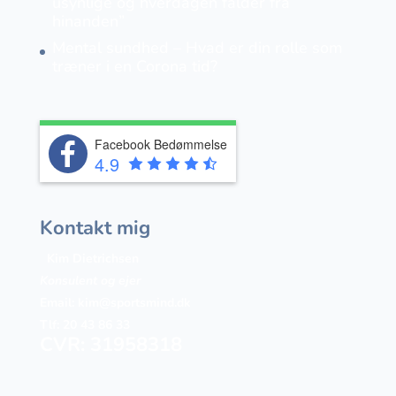
usynlige og hverdagen falder fra
hinanden”
Mental sundhed – Hvad er din rolle som
træner i en Corona tid?
Facebook Bedømmelse
4.9
Kontakt mig
Kim Dietrichsen
Konsulent og ejer
Email:
kim@sportsmind.dk
Tlf: 20 43 86 33
CVR: 31958318