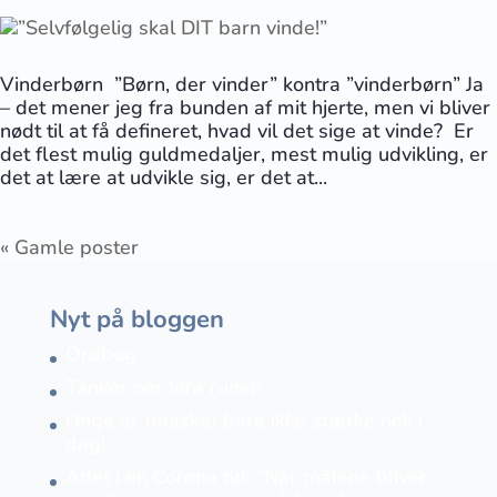
Vinderbørn ”Børn, der vinder” kontra ”vinderbørn” Ja
– det mener jeg fra bunden af mit hjerte, men vi bliver
nødt til at få defineret, hvad vil det sige at vinde? Er
det flest mulig guldmedaljer, mest mulig udvikling, er
det at lære at udvikle sig, er det at...
« Gamle poster
Nyt på bloggen
Ordbog
Tanker om Jera runen
Unge er (måske) bare ikke stærke nok i
dag!
Atlet i en Corona tid: ”Når målene bliver